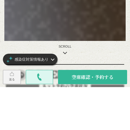
SCROLL
感染症対策情報あり
RESERVATION
空席確認・予約する
送る
ネット予約の空席状況
金
土
日
月
火
水
木
08/07
08/08
08/09
08/10
08/11
08/12
08/13